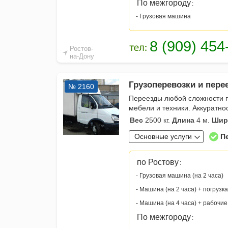
По межгороду
:
- Грузовая машина
Ростов-
на-Дону
Грузоперевозки и перее
№ 2160
Переезды любой сложности п
мебели и техники. Аккуратно
Вес
2500 кг.
Длина
4 м.
Шир
Основные услуги
П
по Ростову
:
- Грузовая машина (на 2 часа)
- Машина (на 2 часа) + погрузка
- Машина (на 4 часа) + рабочие
По межгороду
: