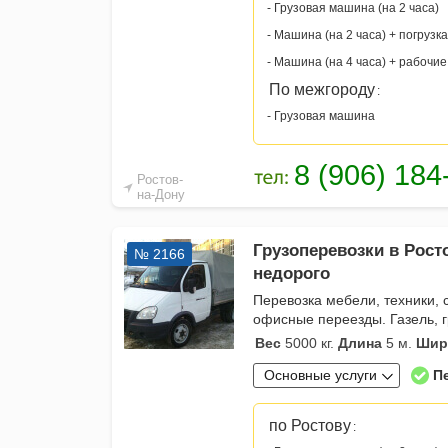
- Грузовая машина (на 2 часа)
- Машина (на 2 часа) + погрузка
- Машина (на 4 часа) + рабочие
По межгороду
:
- Грузовая машина
Ростов-
на-Дону
Грузоперевозки в Рост
№ 2166
недорого
Перевозка мебели, техники,
офисные переезды. Газель, гр
Вес
5000 кг.
Длина
5 м.
Шир
Основные услуги
П
по Ростову
: