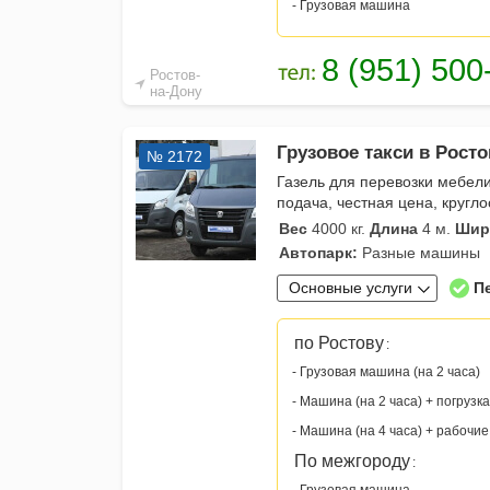
- Грузовая машина
Ростов-
на-Дону
Грузовое такси в Росто
№ 2172
Газель для перевозки мебели
подача, честная цена, кругл
Вес
4000 кг.
Длина
4 м.
Шир
Автопарк:
Разные машины
Основные услуги
П
по Ростову
:
- Грузовая машина (на 2 часа)
- Машина (на 2 часа) + погрузка
- Машина (на 4 часа) + рабочие
По межгороду
: