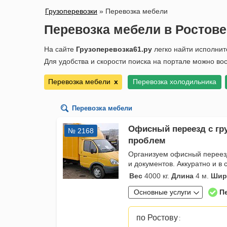
Грузоперевозки
»
Перевозка мебели
Перевозка мебели в Ростове
На сайте
Грузоперевозка61.ру
легко найти исполнит
Для удобства и скорости поиска на портале можно во
Перевозка мебели
х
Перевозка холодильника
Перевозка мебели
Офисный переезд с гру
№ 2168
проблем
Организуем офисный переезд
и документов. Аккуратно и в 
Вес
4000 кг.
Длина
4 м.
Шир
Основные услуги
П
по Ростову
: