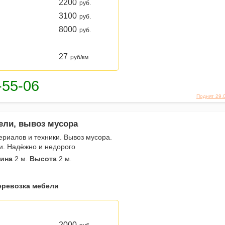
2200
руб.
3100
руб.
8000
руб.
27
руб/км
Поднят 29.
ели, вывоз мусора
риалов и техники. Вывоз мусора.
и. Надёжно и недорого
ина
2 м.
Высота
2 м.
еревозка мебели
2000