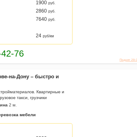
1900
руб.
2860
руб.
7640
руб.
24
руб/км
Поднят 29.
ове-на-Дону – быстро и
 стройматериалов. Квартирные и
узовое такси, грузчики
ина
2 м.
еревозка мебели