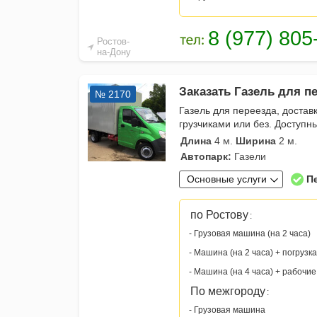
Ростов-
на-Дону
Заказать Газель для п
№ 2170
Газель для переезда, достав
грузчиками или без. Доступн
Длина
4 м.
Ширина
2 м.
Автопарк:
Газели
Основные услуги
П
по Ростову
:
- Грузовая машина (на 2 часа)
- Машина (на 2 часа) + погрузка
- Машина (на 4 часа) + рабочие
По межгороду
:
- Грузовая машина