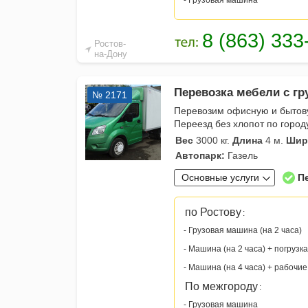
- Грузовая машина
Ростов-
на-Дону
Перевозка мебели с гр
№ 2171
Перевозим офисную и бытову
Переезд без хлопот по город
Вес
3000 кг.
Длина
4 м.
Шир
Автопарк:
Газель
Основные услуги
П
по Ростову
:
- Грузовая машина (на 2 часа)
- Машина (на 2 часа) + погрузка
- Машина (на 4 часа) + рабочие
По межгороду
:
- Грузовая машина