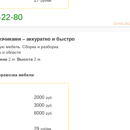
27
руб/км
Поднят 29.
узчиками – аккуратно и быстро
ю мебель. Сборка и разборка.
у и области
ина
2 м.
Высота
2 м.
еревозка мебели
2000
руб.
3000
руб.
8000
руб.
29
руб/км