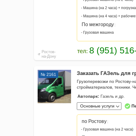
- Машина (на 2 часа) + погрузка
- Машина (на 4 часа) + рабочие
По межгороду
:
- Грузовая машина
Ростов-
на-Дону
Заказать ГАЗель для гр
№ 2161
Грузоперевозки по Ростову-н
стройматериалов, техники. 
Автопарк:
Газель и др.
Основные услуги
П
по Ростову
:
- Грузовая машина (на 2 часа)